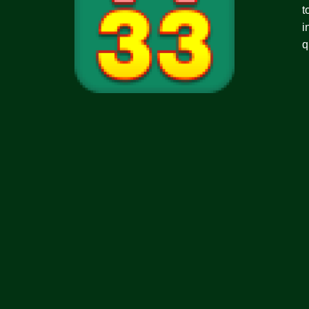
t
i
q