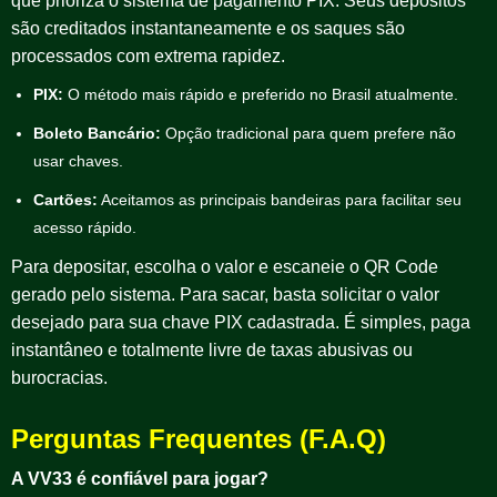
que prioriza o sistema de pagamento PIX. Seus depósitos
são creditados instantaneamente e os saques são
processados com extrema rapidez.
PIX:
O método mais rápido e preferido no Brasil atualmente.
Boleto Bancário:
Opção tradicional para quem prefere não
usar chaves.
Cartões:
Aceitamos as principais bandeiras para facilitar seu
acesso rápido.
Para depositar, escolha o valor e escaneie o QR Code
gerado pelo sistema. Para sacar, basta solicitar o valor
desejado para sua chave PIX cadastrada. É simples, paga
instantâneo e totalmente livre de taxas abusivas ou
burocracias.
Perguntas Frequentes (F.A.Q)
A VV33 é confiável para jogar?