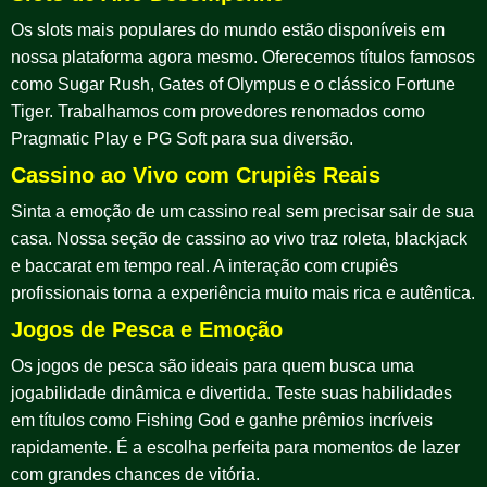
Os slots mais populares do mundo estão disponíveis em
nossa plataforma agora mesmo. Oferecemos títulos famosos
como Sugar Rush, Gates of Olympus e o clássico Fortune
Tiger. Trabalhamos com provedores renomados como
Pragmatic Play e PG Soft para sua diversão.
Cassino ao Vivo com Crupiês Reais
Sinta a emoção de um cassino real sem precisar sair de sua
casa. Nossa seção de cassino ao vivo traz roleta, blackjack
e baccarat em tempo real. A interação com crupiês
profissionais torna a experiência muito mais rica e autêntica.
Jogos de Pesca e Emoção
Os jogos de pesca são ideais para quem busca uma
jogabilidade dinâmica e divertida. Teste suas habilidades
em títulos como Fishing God e ganhe prêmios incríveis
rapidamente. É a escolha perfeita para momentos de lazer
com grandes chances de vitória.