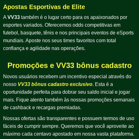
Apostas Esportivas de Elite
A
VV33
também é o lugar certo para os apaixonados por
esportes variados. Oferecemos odds competitivas em
futebol, basquete, tênis e nos principais eventos de eSports
mundiais. Aposte nos seus times favoritos com total
confiança e agilidade nas operações.
Promoções e VV33 bônus cadastro
Novos usuários recebem um incentivo especial através do
nosso
VV33 bônus cadastro
exclusivo
. Esta é a
oportunidade perfeita para dobrar seu saldo inicial e jogar
mais. Fique atento também às nossas promoções semanais
de cashback e recargas premiadas.
Nossas ofertas são transparentes e possuem termos de uso
fáceis de cumprir sempre. Queremos que você aproveite ao
máximo cada centavo apostado em nossa vasta plataforma.