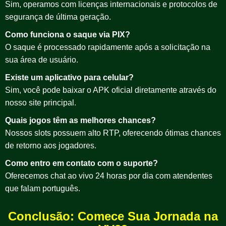
Sim, operamos com licenças internacionais e protocolos de
segurança de última geração.
Como funciona o saque via PIX?
O saque é processado rapidamente após a solicitação na
sua área de usuário.
Existe um aplicativo para celular?
Sim, você pode baixar o APK oficial diretamente através do
nosso site principal.
Quais jogos têm as melhores chances?
Nossos slots possuem alto RTP, oferecendo ótimas chances
de retorno aos jogadores.
Como entro em contato com o suporte?
Oferecemos chat ao vivo 24 horas por dia com atendentes
que falam português.
Conclusão: Comece Sua Jornada na